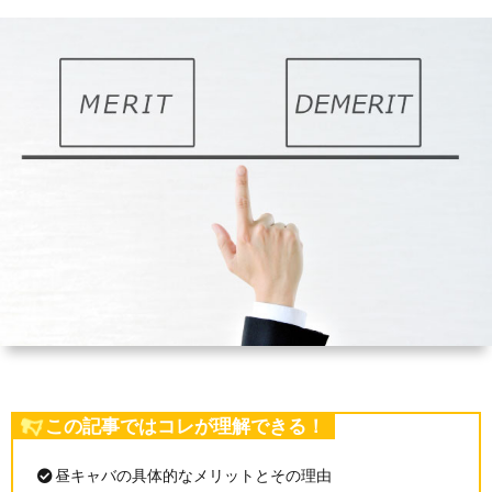
ク
店
バ
キ
昼
ラ
を
ク
ャ
キ
昼
の
す
ラ
バ
ャ
キ
仕
る
の
の
バ
ャ
組
ノ
時
の
バ
み
ル
給
仕
に
マ
事
関
この記事ではコレが理解できる！
と
内
す
昼キャバの具体的なメリットとその理由