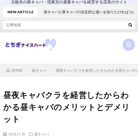
元栃木の夜キャバ・現東京の昼夜キャバを経営する店長のサイト
NEW ARTICLE
昼キャバと夜キャバの決定的な違いを知りたければコレを読め！
昼キャバ
昼夜キャバクラを経営したからわかる昼キャバの
HOME
[HOM
昼夜キャバクラを経営したからわ
キ
体
かる昼キャバのメリットとデメリ
ャ
験
キ
ット
バ
入
ャ
昼
2018.11.30
昼キャバ