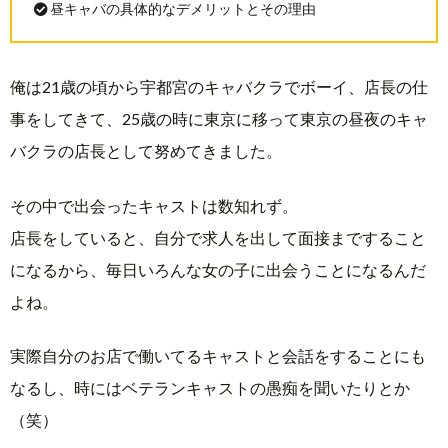
罰
昼キャバの具体的なデメリットとその理由
容
る
金
質
俺は21歳の頃から宇都宮のキャバクラでボーイ、店長の仕
事をしてきて、25歳の時に東京に移って東京の昼夜のキャ
問
バクラの店長として努めてきました。
その中で出会ったキャストは数知れず。
店長をしていると、自分で求人を出して面接まですること
になるから、毎日いろんな女の子に出会うことになるんだ
よね。
実際自分のお店で働いてるキャストと会話をすることにも
なるし、時にはベテランキャストの愚痴を聞いたりとか
（笑）