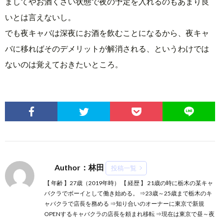
ましてやお酒くさい状態で夜の予定を入れるのもあまり良
いとは言えないし。
でも夜キャバは深夜にお酒を飲むことになるから、夜キャ
バに移ればそのデメリットが解消される、というわけでは
ないのは覚えておきたいところ。
Author：林田
投稿一覧
【 年齢 】27歳（2019年時） 【 経歴 】 21歳の時に栃木の某キャ
バクラでボーイとして働き始める。 ⇒23歳～25歳まで栃木のキ
ャバクラで店長を務める ⇒知り合いのオーナーに東京で新規
OPENするキャバクラの店長を頼まれ移転 ⇒現在は東京で昼～夜